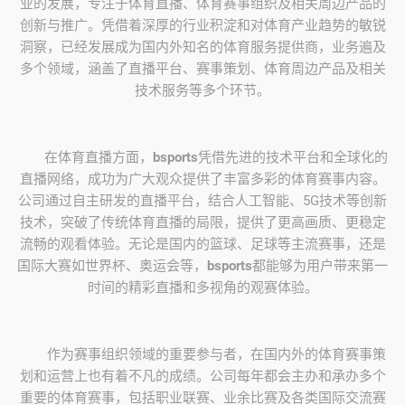
业的发展，专注于体育直播、体育赛事组织及相关周边产品的
创新与推广。凭借着深厚的行业积淀和对体育产业趋势的敏锐
洞察，已经发展成为国内外知名的体育服务提供商，业务遍及
多个领域，涵盖了直播平台、赛事策划、体育周边产品及相关
技术服务等多个环节。
在体育直播方面，
bsports
凭借先进的技术平台和全球化的
直播网络，成功为广大观众提供了丰富多彩的体育赛事内容。
公司通过自主研发的直播平台，结合人工智能、5G技术等创新
技术，突破了传统体育直播的局限，提供了更高画质、更稳定
流畅的观看体验。无论是国内的篮球、足球等主流赛事，还是
国际大赛如世界杯、奥运会等，
bsports
都能够为用户带来第一
时间的精彩直播和多视角的观赛体验。
作为赛事组织领域的重要参与者，在国内外的体育赛事策
划和运营上也有着不凡的成绩。公司每年都会主办和承办多个
重要的体育赛事，包括职业联赛、业余比赛及各类国际交流赛