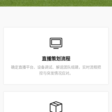
直播策划流程
确定直播平台、设备调试、解说团队组建，实时流程把
控与突发情况应对。