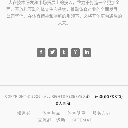
大在技术研发和市场拓展上的投入，致力于打造一个更加全
面、开放和互动的体育生态系统，推动体育产业的全面发展。
公司坚信，在体育精神和创新的引领下，必将开创更为辉煌的
未来。
COPYRIGHT © 2026 - ALL RIGHTS RESERVED
必一·运动(B-SPORTS)
官方网站
.
知道必一
体育热点
体育明星
服务方向
交流必一运动
SITEMAP