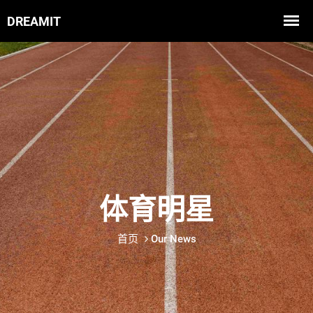
体育明星
首页
Our News