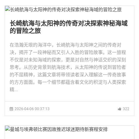
长崎航海与太阳神的传奇对决探索神秘海域
的冒险之旅
在浩瀚无垠的海洋中，长崎航海与太阳神之间的传奇对
决，揭开了一段神秘而又引人入胜的冒险故事。这一旅程
不仅是对未知海域的探索，更是对自然与神话交织的深刻
思考。从历史背景到航海技术，从太阳神的传说到冒险者
的不屈精神，这篇文章将带领读者深入理解这一传奇故事
的方方面面。每一个细节都蕴含着文化的积淀与人类探索
精...
2026-04-06 00:37:13
322