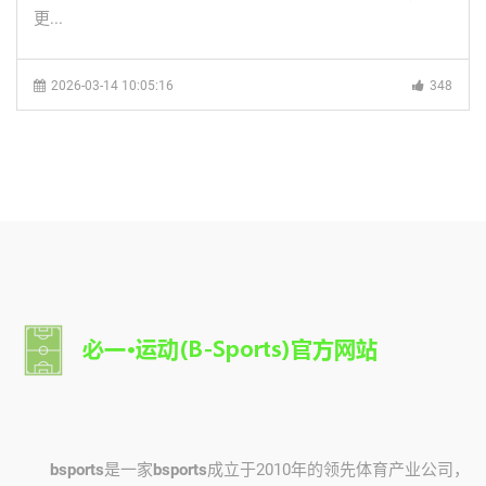
更...
2026-03-14 10:05:16
348
bsports
是一家
bsports
成立于2010年的领先体育产业公司，