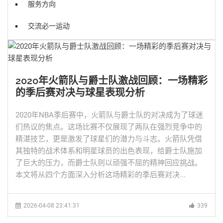
服务方向
交流必一运动
2020年火箭队与爵士队激战回顾：一场精彩
的季后赛对决与球星表现分析
2020年NBA季后赛中，火箭队与爵士队的对决成为了球迷
们热议的焦点。这场比赛不仅展现了两队在强烈竞争中的
精湛技艺，更是激发了球星们的潜力与斗志。火箭队凭借
其独特的战术体系和明星球员的出色表现，给爵士队施加
了巨大的压力，而爵士队则以顽强不屈的精神回应挑战。
本文将从四个方面深入分析这场精彩的季后赛对决...
2026-04-08 23:41:31
339